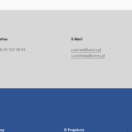
efon
E-Mail
8) 81 537 58 93
j.startek@umcs.pl
u.zielinska@umcs.pl
ksy
O Projekcie