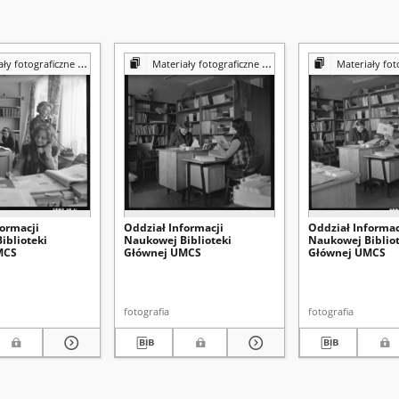
iczne z Pracowni Reprografii Biblioteki UMCS
Materiały fotograficzne z Pracowni Reprografii Biblioteki UMCS
Materiały fotograficzne z Pracowni 
formacji
Oddział Informacji
Oddział Informac
iblioteki
Naukowej Biblioteki
Naukowej Bibliot
MCS
Głównej UMCS
Głównej UMCS
fotografia
fotografia