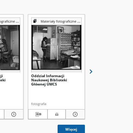
Reprografii Biblioteki UMCS
Materiały fotograficzne z Pracowni Reprografii Biblioteki UMCS
Materiały fotograficzne z Pracowni Reprografii Bibli
ji
Oddział Informacji
Wypożyczalnia
eki
Naukowej Biblioteki
międzybiblioteczna
Głównej UMCS
Biblioteki Głównej UM
fotografia
fotografia
Więcej