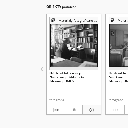
OBIEKTY
podobne
Materiały fotograficzne z Pracowni Reprografii Biblioteki UMCS
Materiały fotograf
Oddział Informacji
Oddział In
Naukowej Biblioteki
Naukowej B
Głównej UMCS
Głównej U
fotografia
fotografia