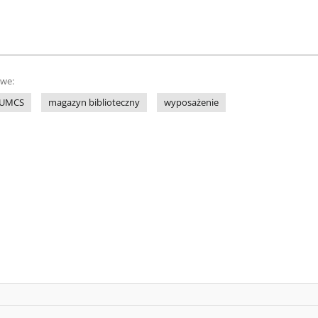
owe:
a UMCS
magazyn biblioteczny
wyposażenie