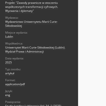
Projekt: "Zawody prawnicze w otoczeniu
współczesnych transformacji cyfrowych.
Wyzwania i dylematy"
Wydawca:
Wydawnictwo Uniwersytetu Marii Curie-
Skłodowskiej
Miejsce wydania:
Lublin
Współtwórca:
Uniwersytet Marii Curie-Skłodowskiej (Lublin).
Wydział Prawa i Administracji
Data wydania:
2025
Typ zasobu:
artykuł
Format:
application/pdf
Język:
eng
Powiązania:
Studia Iuridica Lublinensia Vol. 34, 1 (2025)