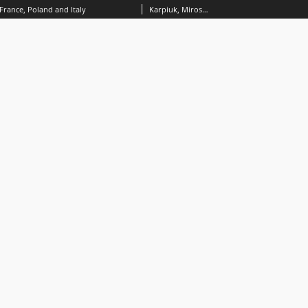
France, Poland and Italy
Karpiuk, Mirosław; Gaie, Christophe; Spaziani, Andrea