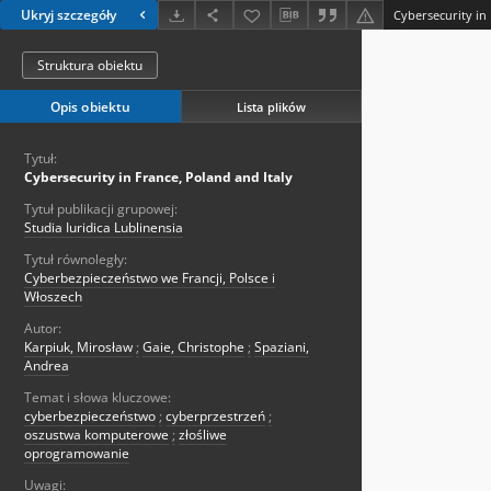
Ukryj szczegóły
Cybersecurity in 
Struktura obiektu
Opis obiektu
Lista plików
Tytuł:
Cybersecurity in France, Poland and Italy
Tytuł publikacji grupowej:
Studia Iuridica Lublinensia
Tytuł równoległy:
Cyberbezpieczeństwo we Francji, Polsce i
Włoszech
Autor:
Karpiuk, Mirosław
;
Gaie, Christophe
;
Spaziani,
Andrea
Temat i słowa kluczowe:
cyberbezpieczeństwo
;
cyberprzestrzeń
;
oszustwa komputerowe
;
złośliwe
oprogramowanie
Uwagi: