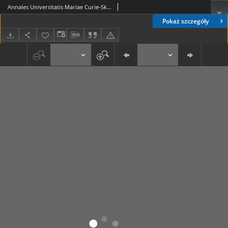
Annales Universitatis Mariae Curie-Skłodowska. Sectio B, Geographia, Geologia, Mineralogia et Petrographia Vol. 59 (2004) Spis treści
Pokaż szczegóły