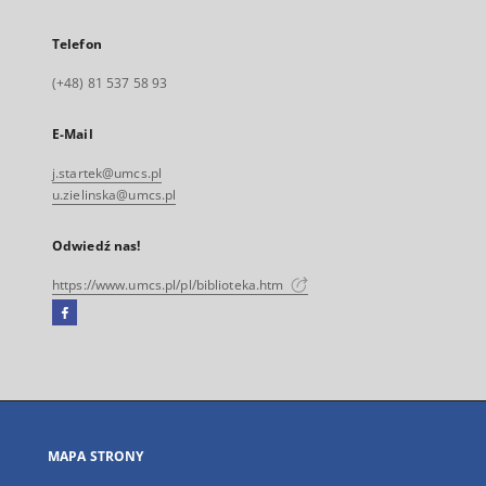
Telefon
(+48) 81 537 58 93
E-Mail
j.startek@umcs.pl
u.zielinska@umcs.pl
Odwiedź nas!
https://www.umcs.pl/pl/biblioteka.htm
Facebook
Link
zewnętrzny,
otworzy
się
w
nowej
MAPA STRONY
karcie