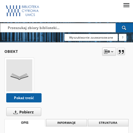
Wyszukiwanie zaawansowane
?
OBIEKT
Pokaż treść
Pobierz
OPIS
INFORMACJE
STRUKTURA