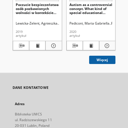
Poczucie bezpieczeństwa
Autism as a controversial
Mo
osób pozbawionych
concept. What kind of
ed
wolności w kontekście
special educational
edu
bezpieczeństwa
needs can we find with
in 
społecznego i
autism?
ed
Lewicka-Zelent, Agnieszka.
Uniwersytet Marii Curie-Skłodowskiej (Lubl
Pediconi, Maria Gabriella
Parczewska
Far
psychologicznego
or
2019
2020
202
artykuł
artykuł
art
Więcej
DANE KONTAKTOWE
Adres
Biblioteka UMCS
ul. Radziszewskiego 11
20-031 Lublin, Poland