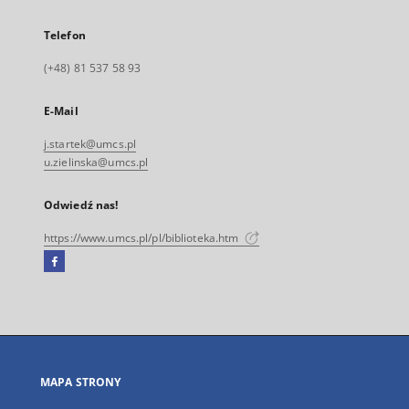
Telefon
(+48) 81 537 58 93
E-Mail
j.startek@umcs.pl
u.zielinska@umcs.pl
Odwiedź nas!
https://www.umcs.pl/pl/biblioteka.htm
Facebook
Link
zewnętrzny,
otworzy
się
w
nowej
MAPA STRONY
karcie