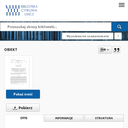
Wyszukiwanie zaawansowane
?
OBIEKT
Pokaż treść
Pobierz
OPIS
INFORMACJE
STRUKTURA