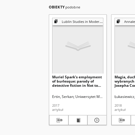
OBIEKTY
podobne
Lublin Studies in Modern Languages and Literature
Annales Universitati
Muriel Spark’s employment
Magia, duch
of burlesque: parody of
wybranych
detective fiction in Not to
Josepha Co
Disturb
ghosts and 
selected w
Ertin, Serkan
Uniwersytet Marii Curie-Skłodowskiej
Łukasiewicz,
Conrad
2017
2018
artykuł
artykuł