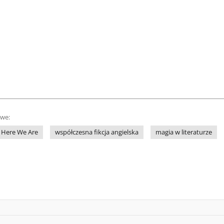
owe:
Here We Are
współczesna fikcja angielska
magia w literaturze