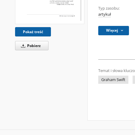
Typ zasobu:
artykuł
Więcej
Pokaż treść
Pobierz
Temat i słowa klucz
Graham Swift