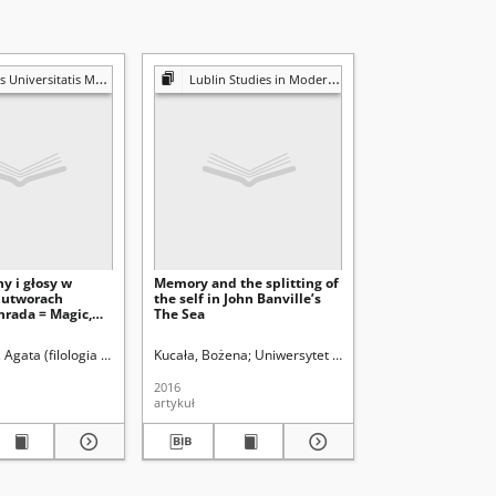
s Mariae Curie-Skłodowska. Sectio FF, Philologiae
Lublin Studies in Modern Languages and Literature
y i głosy w
Memory and the splitting of
 utworach
the self in John Banville’s
nrada = Magic,
The Sea
voices in
orks by Joseph
 (Lublin). Instytut Germanistyki i Lingwistyki Stosowanej
 Agata (filologia angielska)
Kucała, Bożena
Gabryś-Sławińska, Monika. Red.
Uniwersytet Marii Curie-Skłodowskiej (L
Krieger-Knieja, Jolanta
2016
artykuł