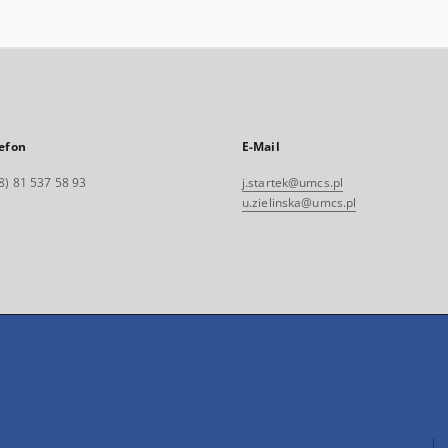
efon
E-Mail
8) 81 537 58 93
j.startek@umcs.pl
u.zielinska@umcs.pl