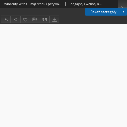
Wincenty Witos – mąż stanu i przywódca ruchu ludowego. Sprawozdanie z konferencji naukowo-edukacyjnej poświęconej Wincentemu Witosowi w 150.rocznicę urodzin. Wydział Politologii i Dziennikarstwa UMCS, 7 listopada 2024 roku
Podgajna, Ewelina; Kirwiel, Eleonora
Pokaż szczegóły