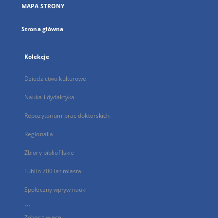
MAPA STRONY
karcie
Strona główna
Kolekcje
Dziedzictwo kulturowe
Nauka i dydaktyka
Repozytorium prac doktorskich
Regionalia
Zbiory bibliofilskie
Lublin 700 lat miasta
Społeczny wpływ nauki
...
Zobacz więcej