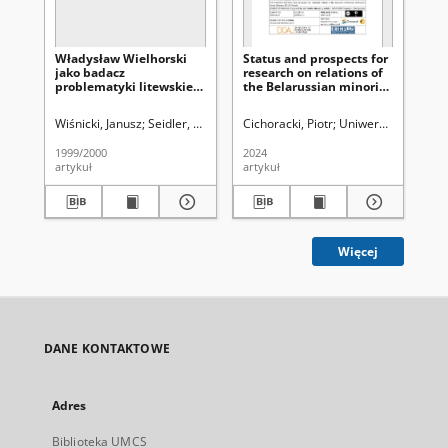
Władysław Wielhorski
Status and prospects for
Po
jako badacz
research on relations of
na
problematyki litewskiej i
the Belarussian minority
białoruskiej
with Polish civilian and
military administration,
Wiśnicki, Janusz
Seidler, Grzegorz Leopold (1913-1924). Red.
Cichoracki, Piotr
Uniwersytet Marii Cu
Uniwersy
Was
in connection with the
situation before and
1999/2000
2024
191
during the Polish
artykuł
artykuł
ksi
September Campaign
1939
Więcej
DANE KONTAKTOWE
Adres
Biblioteka UMCS