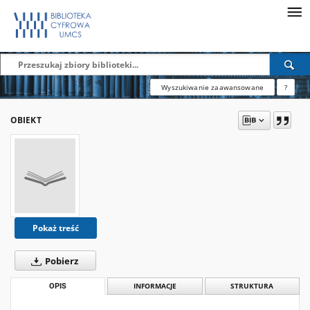
Wyszukiwanie zaawansowane
?
OBIEKT
Pokaż treść
Pobierz
OPIS
INFORMACJE
STRUKTURA