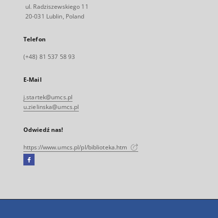
ul. Radziszewskiego 11
20-031 Lublin, Poland
Telefon
(+48) 81 537 58 93
E-Mail
j.startek@umcs.pl
u.zielinska@umcs.pl
Odwiedź nas!
https://www.umcs.pl/pl/biblioteka.htm
Facebook
Link
zewnętrzny,
otworzy
się
w
nowej