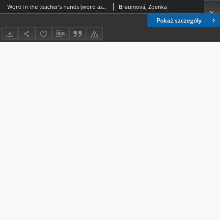
Word in the teacher’s hands (word as a didactic tool)
Braumová, Zdenka
Pokaż szczegóły