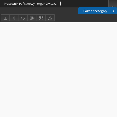
Pracownik Państwowy : organ Związku Zawodowego Pracowników Państwowych R. P. - R. 4, nr 12 [39] (1 grudzień 1949)
Pokaż szczegóły