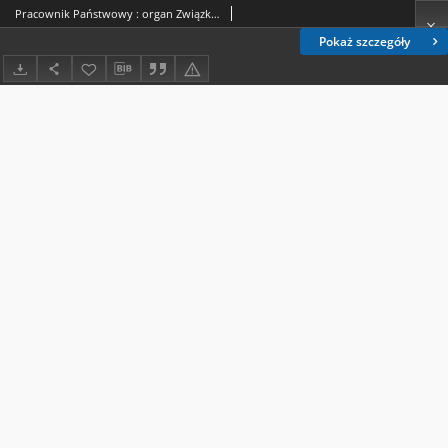
Pracownik Państwowy : organ Związku Zawodowego Pracowników Państwowych R. P. - R. 4, nr 12 [39] (1 grudzień 1949)
Pokaż szczegóły