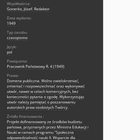
Współtwórca:
Gonerko, Józef. Redaktor
Data wydania:
1949
Typ zasobu:
czasopismo
Język:
pol
Powiązania:
Pracownik Państwowy R. 4 (1949)
Prawa:
Domena publiczna. Wolno zwielokrotniać,
zmieniać i rozpowszechniać oraz wykonywać
utwór, nawet w celach komercyjnych, bez
konieczności pytania o zgodę. Wykorzystując
utwór należy pamiętać o poszanowaniu
autorskich praw osobistych Twórcy.
Źródło finansowania :
Projekt dofinansowany ze środków budżetu
państwa, przyznanych przez Ministra Edukacji i
Nauki w ramach programu "Społeczna
odpowiedzialność nauki II. Wsparcie dla