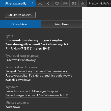
Ukryj szczegóły
Struktura obiektu
Opis obiektu
Lista plików
Tytuł:
Pracownik Państwowy : organ Związku
Zawodowego Pracowników Państwowych R.
P. - R. 4, nr 7 [34] (1 lipiec 1949)
Tytuł publikacji grupowej:
Pracownik Państwowy
Temat i słowa kluczowe:
Związek Zawodowy Pracowników Państwowych
Rzeczypospolitej Polskiej
;
urzędnicy państwowi
;
związki zawodowe
Wydawca:
nakładem Zarządu Głównego Związku
Zawodowego Pracowników Państwowych R. P.
Miejsce wydania:
Warszawa