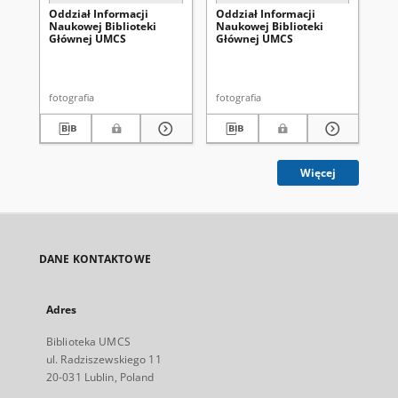
Oddział Informacji
Oddział Informacji
Od
Naukowej Biblioteki
Naukowej Biblioteki
Na
Głównej UMCS
Głównej UMCS
Gł
fotografia
fotografia
fot
Więcej
DANE KONTAKTOWE
Adres
Biblioteka UMCS
ul. Radziszewskiego 11
20-031 Lublin, Poland