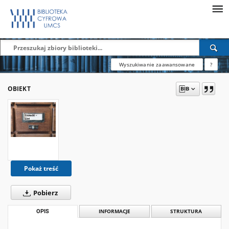
Wyszukiwanie zaawansowane
?
OBIEKT
Pokaż treść
Pobierz
OPIS
INFORMACJE
STRUKTURA