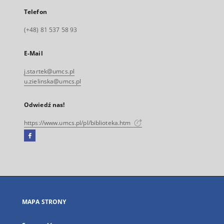
Telefon
(+48) 81 537 58 93
E-Mail
j.startek@umcs.pl
u.zielinska@umcs.pl
Odwiedź nas!
https://www.umcs.pl/pl/biblioteka.htm
Facebook
Link
zewnętrzny,
otworzy
się
w
nowej
MAPA STRONY
karcie