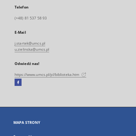
Telefon
(+48) 81 537 58 93
E-Mail
j.startek@umcs.pl
u.zielinska@umcs.pl
Odwiedź nas!
https://www.umcs.pl/pl/biblioteka.htm
Facebook
Link
zewnętrzny,
otworzy
się
w
nowej
MAPA STRONY
karcie