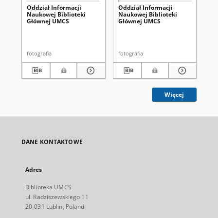
Oddział Informacji
Oddział Informacji
Od
Naukowej Biblioteki
Naukowej Biblioteki
Na
Głównej UMCS
Głównej UMCS
Gł
fotografia
fotografia
fot
Więcej
DANE KONTAKTOWE
Adres
Biblioteka UMCS
ul. Radziszewskiego 11
20-031 Lublin, Poland