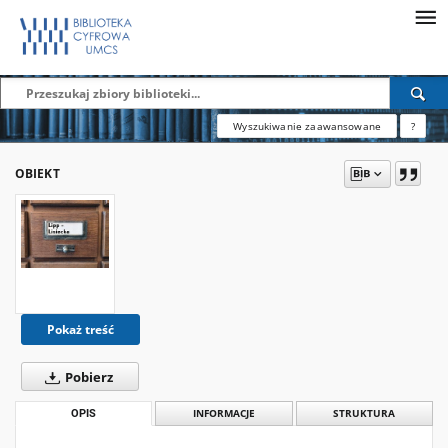
Wyszukiwanie zaawansowane
?
OBIEKT
Pokaż treść
Pobierz
OPIS
INFORMACJE
STRUKTURA