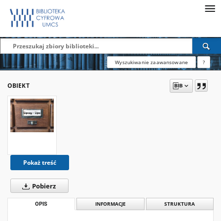
Wyszukiwanie zaawansowane
?
OBIEKT
Pokaż treść
Pobierz
OPIS
INFORMACJE
STRUKTURA