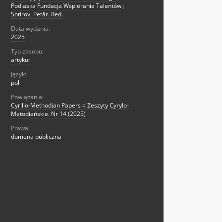
Podlaska Fundacja Wspierania Talentów
;
Sotirov, Petăr. Red.
Data wydania:
2025
Typ zasobu:
artykuł
Język:
pol
Powiązania:
Cyrillo-Methodian Papers = Zeszyty Cyrylo-
Metodiańskie. Nr 14 (2025)
Prawa:
domena publiczna