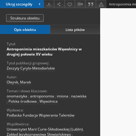
Ukryj szczegóły
Struktura obiektu
Opis obiektu
Lista plików
Tytuł:
Antroponimia mieszkańców Wąwolnicy w
drugiej połowie XV wieku
Tytuł publikacji grupowej:
Zeszyty Cyrylo-Metodiańskie
Autor:
Olejnik, Marek
Temat i słowa kluczowe:
onomastyka
;
antroponomia
;
imiona
;
nazwiska
;
Polska środkowa
;
Wąwolnica
Wydawca:
Podlaska Fundacja Wspierania Talentów
Współtwórca:
Uniwersytet Marii Curie-Skłodowskiej (Lublin).
Zakład Językoznawstwa Słowiańskiego
;