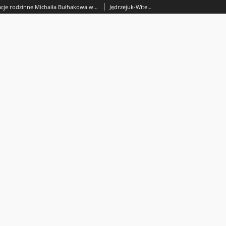
Dzieciństwo i relacje rodzinne Michaiła Bułhakowa w świetle współczesnej wiedzy psychologicznej
Jędrzejuk-Witek, Magdalena