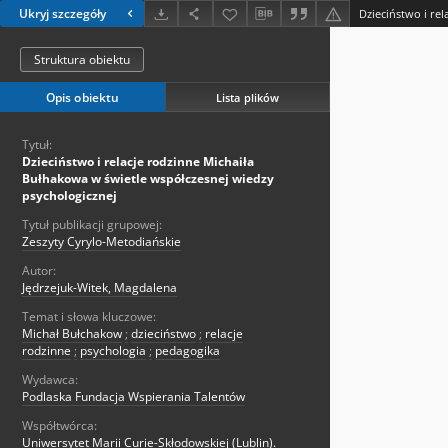
Ukryj szczegóły
Struktura obiektu
Opis obiektu
Lista plików
Tytuł:
Dzieciństwo i relacje rodzinne Michaiła
Bułhakowa w świetle współczesnej wiedzy
psychologicznej
Tytuł publikacji grupowej:
Zeszyty Cyrylo-Metodiańskie
Autor:
Jędrzejuk-Witek, Magdalena
Temat i słowa kluczowe:
Michał Bułchakow
;
dzieciństwo
;
relacje
rodzinne
;
psychologia
;
pedagogika
Wydawca:
Podlaska Fundacja Wspierania Talentów
Współtwórca:
Uniwersytet Marii Curie-Skłodowskiej (Lublin).