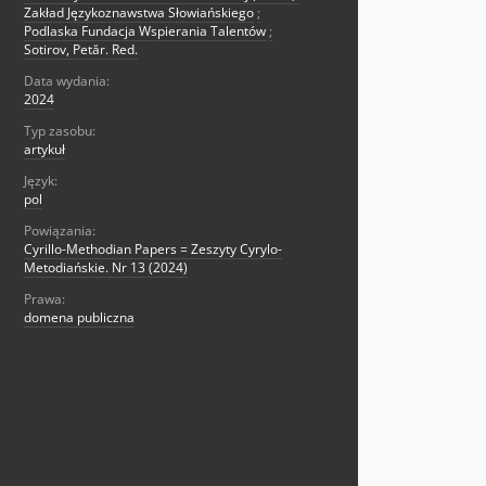
Zakład Językoznawstwa Słowiańskiego
;
Podlaska Fundacja Wspierania Talentów
;
Sotirov, Petăr. Red.
Data wydania:
2024
Typ zasobu:
artykuł
Język:
pol
Powiązania:
Cyrillo-Methodian Papers = Zeszyty Cyrylo-
Metodiańskie. Nr 13 (2024)
Prawa:
domena publiczna