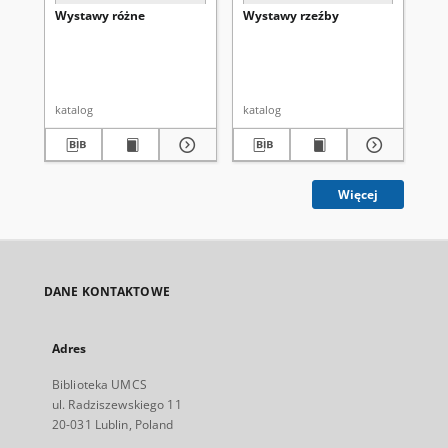
Wystawy różne
Wystawy rzeźby
Wy
katalog
katalog
kat
Więcej
DANE KONTAKTOWE
Adres
Biblioteka UMCS
ul. Radziszewskiego 11
20-031 Lublin, Poland