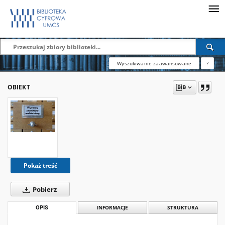
Wyszukiwanie zaawansowane
?
OBIEKT
Pokaż treść
Pobierz
OPIS
INFORMACJE
STRUKTURA