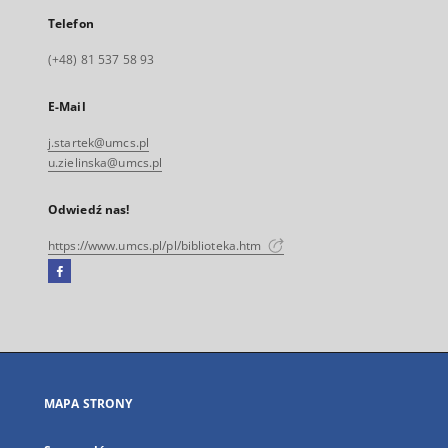
Telefon
(+48) 81 537 58 93
E-Mail
j.startek@umcs.pl
u.zielinska@umcs.pl
Odwiedź nas!
https://www.umcs.pl/pl/biblioteka.htm
Facebook
Link
zewnętrzny,
otworzy
się
w
nowej
MAPA STRONY
karcie