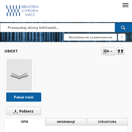
Wyszukiwanie zaawansowane
?
OBIEKT
Pokaż treść
Pobierz
OPIS
INFORMACJE
STRUKTURA