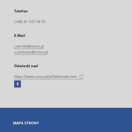
Telefon
(+48) 81 537 58 93
E-Mail
j.startek@umcs.pl
u.zielinska@umcs.pl
Odwiedź nas!
https://www.umcs.pl/pl/biblioteka.htm
Facebook
Link
zewnętrzny,
otworzy
się
w
nowej
MAPA STRONY
karcie