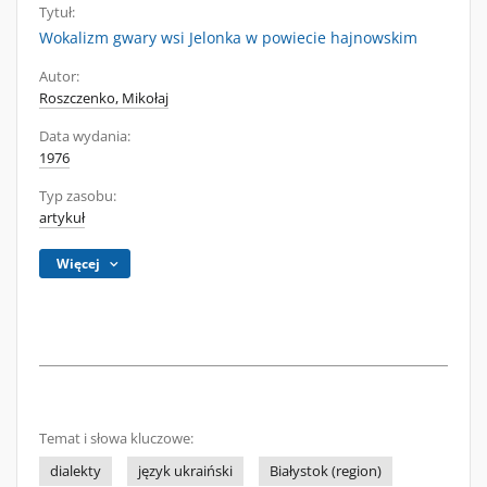
Tytuł:
Wokalizm gwary wsi Jelonka w powiecie hajnowskim
Autor:
Roszczenko, Mikołaj
Data wydania:
1976
Typ zasobu:
artykuł
Więcej
Temat i słowa kluczowe:
dialekty
język ukraiński
Białystok (region)