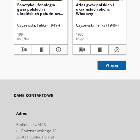
Fonetyka i fonologia
Atlas gwar polskich i
Pol
gwar polskich i
ukraińskich okolic
te
ukraińskich południowo-
Włodawy
ws
wschodniego Podlasia
Lu
Czyżewski, Feliks (1949-)
Czyżewski, Feliks (1949-)
War
1994
1986
199
książka
książka
ksi
Więcej
DANE KONTAKTOWE
Adres
Biblioteka UMCS
ul. Radziszewskiego 11
20-031 Lublin, Poland