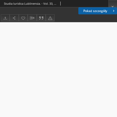
Studia Iuridica Lublinensia. - Vol. 33, 3 (2024) - Spis treści
Pokaż szczegóły