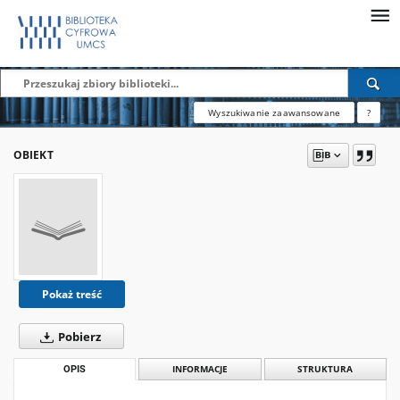
Wyszukiwanie zaawansowane
?
OBIEKT
Pokaż treść
Pobierz
OPIS
INFORMACJE
STRUKTURA