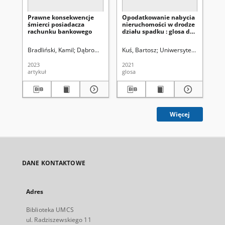
Prawne konsekwencje
Opodatkowanie nabycia
śmierci posiadacza
nieruchomości w drodze
rachunku bankowego
działu spadku : glosa do
wyroku Naczelnego Sądu
Administracyjnego z
Bradliński, Kamil
Dąbrowska, Magdalena
Kuś, Bartosz
Kostrubiec, Jarosław. Redakt
Uniwersytet Marii Curie
dnia 13 października
2015 r. (II FSK 2133/13,
2023
2021
LEX nr 1808541)
artykuł
glosa
Więcej
DANE KONTAKTOWE
Adres
Biblioteka UMCS
ul. Radziszewskiego 11