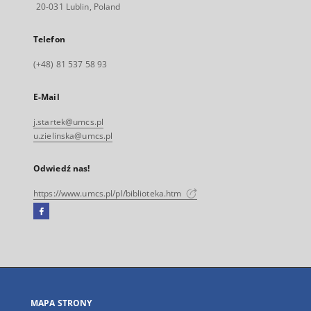
20-031 Lublin, Poland
Telefon
(+48) 81 537 58 93
E-Mail
j.startek@umcs.pl
u.zielinska@umcs.pl
Odwiedź nas!
https://www.umcs.pl/pl/biblioteka.htm
Facebook
Link
zewnętrzny,
otworzy
się
w
nowej
MAPA STRONY
karcie