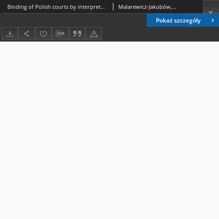
Binding of Polish courts by interpretative judgments in national and European context
Malarewicz-Jakubów, Agnieszka; Doliwa-Klepacka, Anna
Pokaż szczegóły