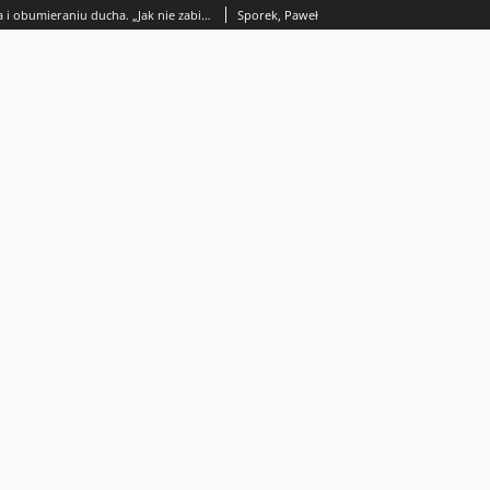
O umieraniu ciała i obumieraniu ducha. „Jak nie zabiłem swojego ojca i jak bardzo tego żałuję” Mateusza Pakuły
Sporek, Paweł