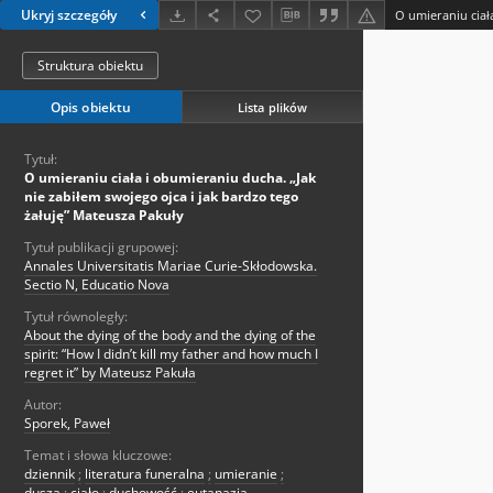
Ukryj szczegóły
Struktura obiektu
Opis obiektu
Lista plików
Tytuł:
O umieraniu ciała i obumieraniu ducha. „Jak
nie zabiłem swojego ojca i jak bardzo tego
żałuję” Mateusza Pakuły
Tytuł publikacji grupowej:
Annales Universitatis Mariae Curie-Skłodowska.
Sectio N, Educatio Nova
Tytuł równoległy:
About the dying of the body and the dying of the
spirit: “How I didn’t kill my father and how much I
regret it” by Mateusz Pakuła
Autor:
Sporek, Paweł
Temat i słowa kluczowe:
dziennik
;
literatura funeralna
;
umieranie
;
dusza
;
ciało
;
duchowość
;
eutanazja