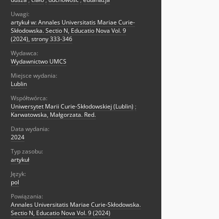
Uwagi:
artykuł w: Annales Universitatis Mariae Curie-
Skłodowska. Sectio N, Educatio Nova Vol. 9
(2024), strony 333-346
Wydawca:
Wydawnictwo UMCS
Miejsce wydania:
Lublin
Współtwórca:
Uniwersytet Marii Curie-Skłodowskiej (Lublin)
;
Karwatowska, Małgorzata. Red.
Data wydania:
2024
Typ zasobu:
artykuł
Język:
pol
Powiązania:
Annales Universitatis Mariae Curie-Skłodowska.
Sectio N, Educatio Nova Vol. 9 (2024)