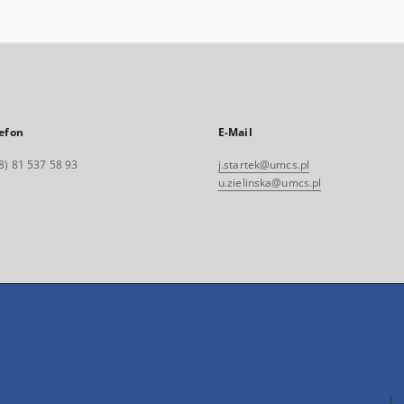
efon
E-Mail
8) 81 537 58 93
j.startek@umcs.pl
u.zielinska@umcs.pl