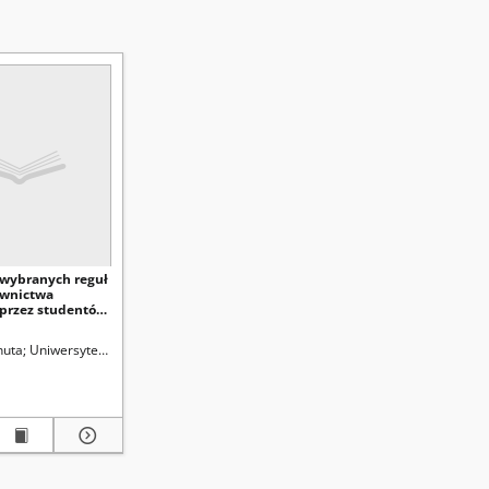
wybranych reguł
ownictwa
 przez studentów
toralnej i
ilologii polskiej
skiej (Lublin)
nuta
Uniwersytet Marii Curie-Skłodowskiej (Lublin)
Karwatowska, Małgorzata. Red.