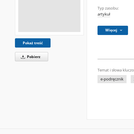
Typ zasobu:
artykuł
Więcej
Pokaż treść
Pobierz
Temat i słowa klucz
e-podręcznik