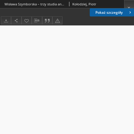
Wisława Szymborska – trzy studia anatomiczne
Kołodziej, Piotr
Pokaż szczegóły