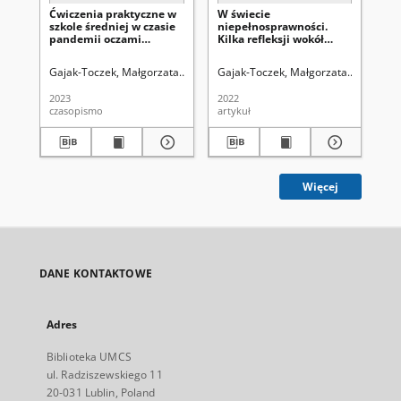
Ćwiczenia praktyczne w
W świecie
Po
szkole średniej w czasie
niepełnosprawności.
sta
pandemii oczami
Kilka refleksji wokół
An
studentów polonistyki
filmu Stephena
di
Chbosky’ego „Cudowny
ob
Gajak-Toczek, Małgorzata
Uniwersytet Marii Curie-Skłodowskiej (Lubli
Gajak-Toczek, Małgorzata.
Uniwersyt
Gaj
chłopak”
2023
2022
202
czasopismo
artykuł
art
Więcej
DANE KONTAKTOWE
Adres
Biblioteka UMCS
ul. Radziszewskiego 11
20-031 Lublin, Poland