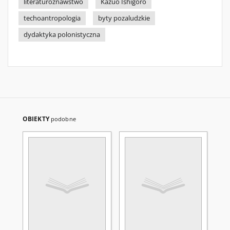
literaturoznawstwo
Kazuo Ishigoro
techoantropologia
byty pozaludzkie
dydaktyka polonistyczna
OBIEKTY
podobne