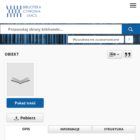
Wyszukiwanie zaawansowane
?
OBIEKT
Pokaż treść
Pobierz
OPIS
INFORMACJE
STRUKTURA