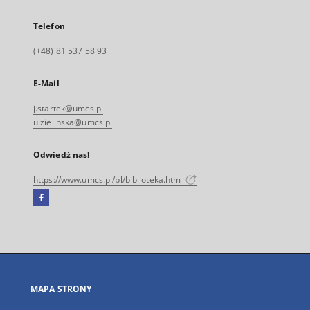
Telefon
(+48) 81 537 58 93
E-Mail
j.startek@umcs.pl
u.zielinska@umcs.pl
Odwiedź nas!
https://www.umcs.pl/pl/biblioteka.htm
Facebook
Link
zewnętrzny,
otworzy
się
w
nowej
MAPA STRONY
karcie