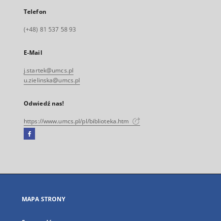
Telefon
(+48) 81 537 58 93
E-Mail
j.startek@umcs.pl
u.zielinska@umcs.pl
Odwiedź nas!
https://www.umcs.pl/pl/biblioteka.htm
Facebook
Link
zewnętrzny,
otworzy
się
w
nowej
MAPA STRONY
karcie