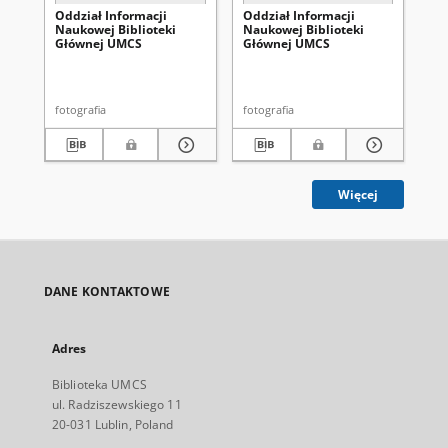
Oddział Informacji
Oddział Informacji
Od
Naukowej Biblioteki
Naukowej Biblioteki
Na
Głównej UMCS
Głównej UMCS
Gł
fotografia
fotografia
fot
Więcej
DANE KONTAKTOWE
Adres
Biblioteka UMCS
ul. Radziszewskiego 11
20-031 Lublin, Poland