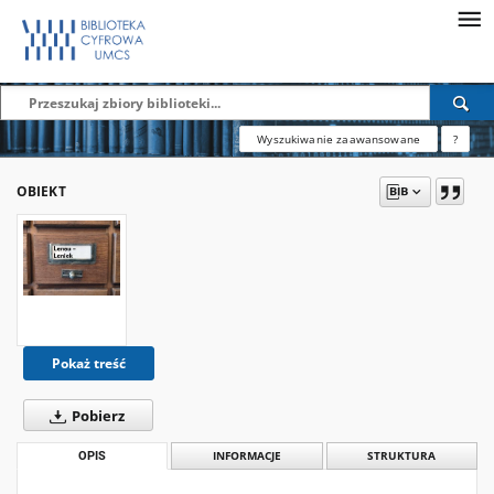
Wyszukiwanie zaawansowane
?
OBIEKT
Pokaż treść
Pobierz
OPIS
INFORMACJE
STRUKTURA