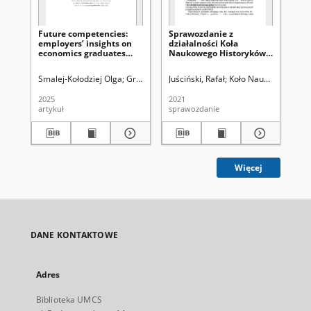
Future competencies:
Sprawozdanie z
Sp
employers’ insights on
działalności Koła
dzi
economics graduates
Naukowego Historyków
Na
from the Lublin
Studentów Uniwersytetu
St
Voivodeship
MariiCurie-Skłodowskiej
Ma
Smalej-Kołodziej Olga
Grzesiuk, Kalina
Juściński, Rafał
Filipek, Kamil
Koło Naukowe Histor
Jakubiak, Monika
Juś
w Lublinie za 2021 rok
w L
2025
2021
202
artykuł
sprawozdanie
sp
Więcej
DANE KONTAKTOWE
Adres
Biblioteka UMCS