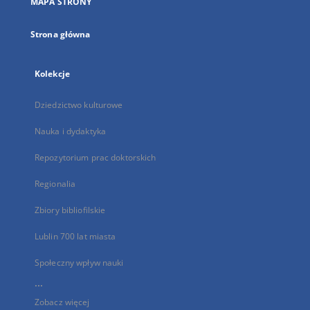
MAPA STRONY
karcie
Strona główna
Kolekcje
Dziedzictwo kulturowe
Nauka i dydaktyka
Repozytorium prac doktorskich
Regionalia
Zbiory bibliofilskie
Lublin 700 lat miasta
Społeczny wpływ nauki
...
Zobacz więcej