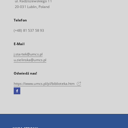
ul. Radziszewskiego 11
20-031 Lublin, Poland
Telefon
(+48) 81 537 58 93
E-Mail
j.startek@umcs.pl
u.zielinska@umcs.pl
Odwiedź nas!
https://www.umcs.pl/pl/biblioteka.htm
Facebook
Link
zewnętrzny,
otworzy
się
w
nowej