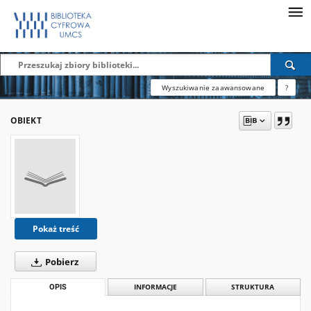
Wyszukiwanie zaawansowane
?
OBIEKT
Pokaż treść
Pobierz
OPIS
INFORMACJE
STRUKTURA