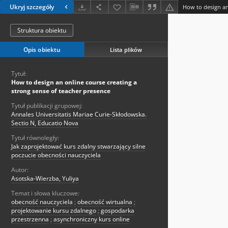
Ukryj szczegóły
Struktura obiektu
Opis obiektu
Lista plików
Tytuł:
How to design an online course creating a
strong sense of teacher presence
Tytuł publikacji grupowej:
Annales Universitatis Mariae Curie-Skłodowska.
Sectio N, Educatio Nova
Tytuł równoległy:
Jak zaprojektować kurs zdalny stwarzający silne
poczucie obecności nauczyciela
Autor:
Asotska-Wierzba, Yuliya
Temat i słowa kluczowe:
obecność nauczyciela
;
obecność wirtualna
;
projektowanie kursu zdalnego
;
gospodarka
przestrzenna
;
asynchroniczny kurs online