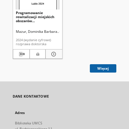
Programowanie
rewitalizacji miejskich
obszarów
zdegradowanych na
przykładzie Bydgoszczy i
Mazur, Dominika Barbara
Gorzym-Wilkowski, Waldemar. Promotor
Lublina
2024 (wydanie cyfrowe)
rozprawa doktorska
Więcej
DANE KONTAKTOWE
Adres
Biblioteka UMCS
ul. Radziszewskiego 11