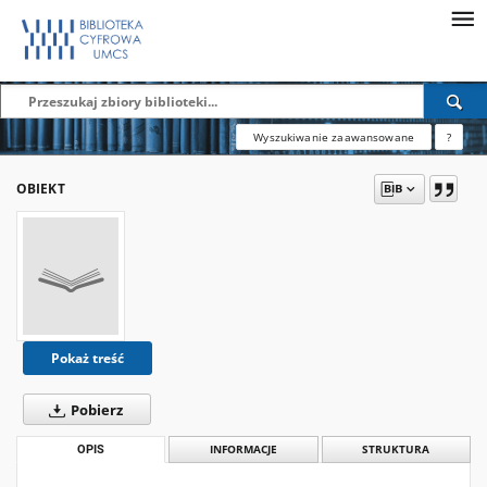
Wyszukiwanie zaawansowane
?
OBIEKT
Pokaż treść
Pobierz
OPIS
INFORMACJE
STRUKTURA