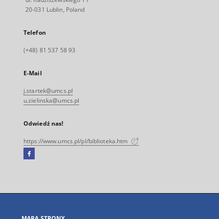
20-031 Lublin, Poland
Telefon
(+48) 81 537 58 93
E-Mail
j.startek@umcs.pl
u.zielinska@umcs.pl
Odwiedź nas!
https://www.umcs.pl/pl/biblioteka.htm
Facebook
Link
zewnętrzny,
otworzy
się
w
nowej
MAPA STRONY