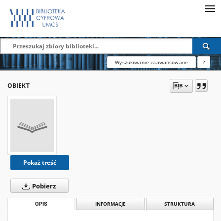
Wyszukiwanie zaawansowane
?
OBIEKT
Pokaż treść
Pobierz
OPIS
INFORMACJE
STRUKTURA