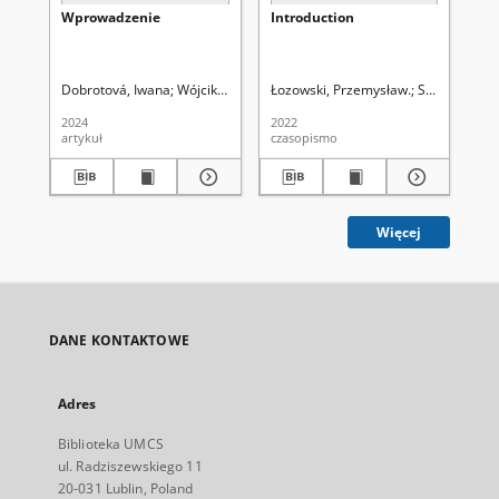
Wprowadzenie
Introduction
An
Ma
Sk
Ed
(20
Dobrotová, Iwana
Wójcik-Dudek, Małgorzata
Łozowski, Przemysław.
Uniwersytet Marii Curie-
Shmiher, Tar
Uni
2024
2022
202
artykuł
czasopismo
ws
Więcej
DANE KONTAKTOWE
Adres
Biblioteka UMCS
ul. Radziszewskiego 11
20-031 Lublin, Poland