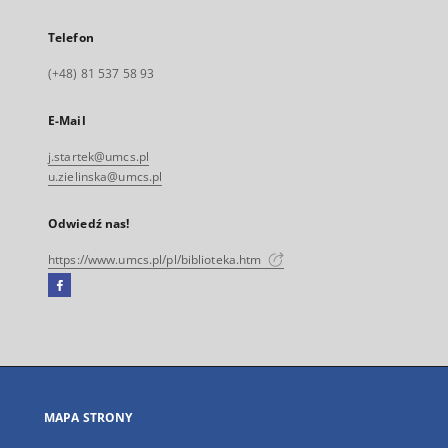
Telefon
(+48) 81 537 58 93
E-Mail
j.startek@umcs.pl
u.zielinska@umcs.pl
Odwiedź nas!
https://www.umcs.pl/pl/biblioteka.htm
Facebook
Link
zewnętrzny,
otworzy
się
w
nowej
MAPA STRONY
karcie