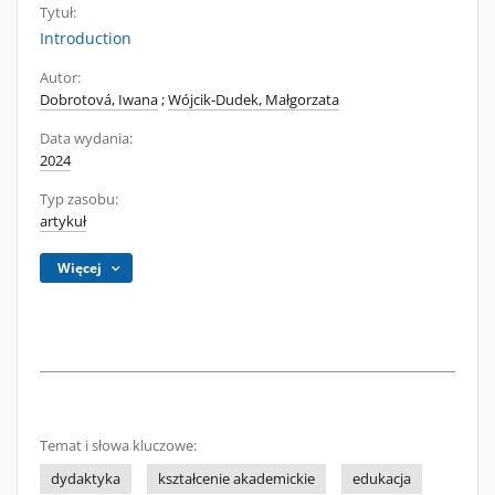
Tytuł:
Introduction
Autor:
Dobrotová, Iwana
;
Wójcik-Dudek, Małgorzata
Data wydania:
2024
Typ zasobu:
artykuł
Więcej
Temat i słowa kluczowe:
dydaktyka
kształcenie akademickie
edukacja