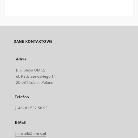
DANE KONTAKTOWE
Adres
Biblioteka UMCS
ul. Radziszewskiego 11
20-031 Lublin, Poland
Telefon
(+48) 81 537 58 93
E-Mail
j.startek@umcs.pl