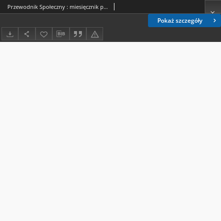
Przewodnik Społeczny : miesięcznik poświęcony kierownictwu stowarzyszeń polskich. R. 12, nr 2 (1931)
Pokaż szczegóły