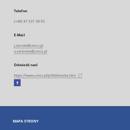
Telefon
(+48) 81 537 58 93
E-Mail
j.startek@umcs.pl
u.zielinska@umcs.pl
Odwiedź nas!
https://www.umcs.pl/pl/biblioteka.htm
Facebook
Link
zewnętrzny,
otworzy
się
w
nowej
MAPA STRONY
karcie