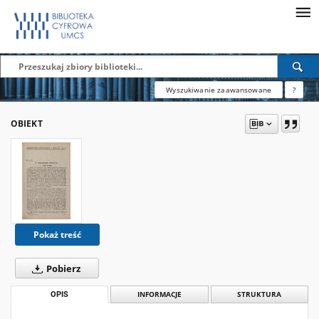
Wyszukiwanie zaawansowane
?
OBIEKT
Pokaż treść
Pobierz
OPIS
INFORMACJE
STRUKTURA