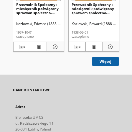
Przewodnik Społeczny :
Przewodnik Społeczny :
Pr
miesięcznik poświęcony
miesięcznik poświęcony
mi
sprawom społeczno-
sprawom społeczno-
sp
oświatowym R. 18 nr 10
oświatowym R. 19 nr 3
oś
(październik 1937)
(marzec 1938)
(k
Kozłowski, Edward (1888-1940). Redakcja
Kozłowski, Edward (1888-1940) Reda
Koz
1937-10-01
1938-03-01
193
czasopismo
czasopismo
cza
Więcej
DANE KONTAKTOWE
Adres
Biblioteka UMCS
ul. Radziszewskiego 11
20-031 Lublin, Poland