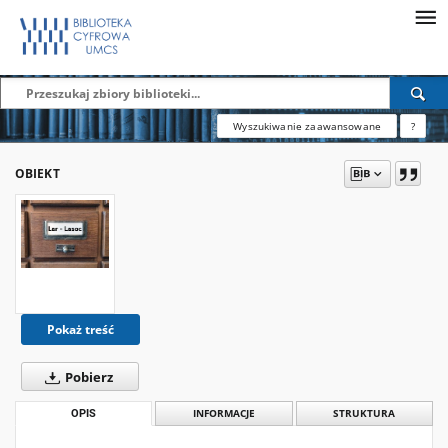
Wyszukiwanie zaawansowane
?
OBIEKT
Pokaż treść
Pobierz
OPIS
INFORMACJE
STRUKTURA