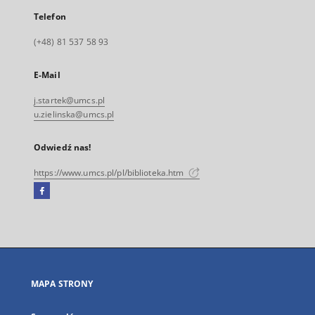
Telefon
(+48) 81 537 58 93
E-Mail
j.startek@umcs.pl
u.zielinska@umcs.pl
Odwiedź nas!
https://www.umcs.pl/pl/biblioteka.htm
Facebook
Link
zewnętrzny,
otworzy
się
w
nowej
MAPA STRONY
karcie