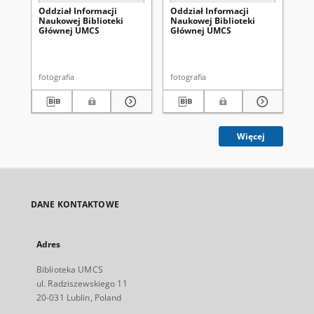
Oddział Informacji
Oddział Informacji
Od
Naukowej Biblioteki
Naukowej Biblioteki
Na
Głównej UMCS
Głównej UMCS
Gł
fotografia
fotografia
fot
Więcej
DANE KONTAKTOWE
Adres
Biblioteka UMCS
ul. Radziszewskiego 11
20-031 Lublin, Poland