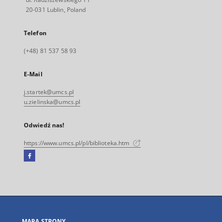
20-031 Lublin, Poland
Telefon
(+48) 81 537 58 93
E-Mail
j.startek@umcs.pl
u.zielinska@umcs.pl
Odwiedź nas!
https://www.umcs.pl/pl/biblioteka.htm
Facebook
Link
zewnętrzny,
otworzy
się
w
nowej
MAPA STRONY