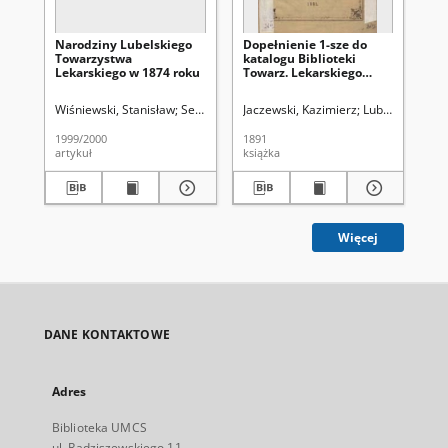
Narodziny Lubelskiego
Dopełnienie 1-sze do
Kat
Towarzystwa
katalogu Biblioteki
To
Lekarskiego w 1874 roku
Towarz. Lekarskiego
Lu
Lubelskiego
2
Wiśniewski, Stanisław
Seidler, Grzegorz Leopold (1913-1924). Red.
Jaczewski, Kazimierz
Lubelskie Towa
Cyn
Un
1999/2000
1891
189
artykuł
książka
ksi
Więcej
DANE KONTAKTOWE
Adres
Biblioteka UMCS
ul. Radziszewskiego 11