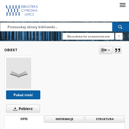
Wyszukiwanie zaawansowane
?
OBIEKT
Pokaż treść
Pobierz
OPIS
INFORMACJE
STRUKTURA