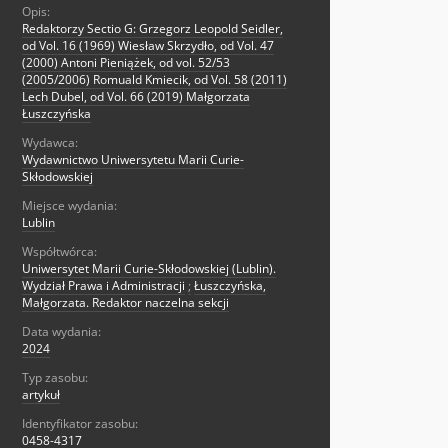
Opis:
Redaktorzy Sectio G: Grzegorz Leopold Seidler,
od Vol. 16 (1969) Wiesław Skrzydło, od Vol. 47
(2000) Antoni Pieniążek, od vol. 52/53
(2005/2006) Romuald Kmiecik, od Vol. 58 (2011)
Lech Dubel, od Vol. 66 (2019) Małgorzata
Łuszczyńska
Wydawca:
Wydawnictwo Uniwersytetu Marii Curie-
Skłodowskiej
Miejsce wydania:
Lublin
Współtwórca:
Uniwersytet Marii Curie-Skłodowskiej (Lublin).
Wydział Prawa i Administracji
;
Łuszczyńska,
Małgorzata. Redaktor naczelna sekcji
Data wydania:
2024
Typ zasobu:
artykuł
Identyfikator zasobu:
0458-4317