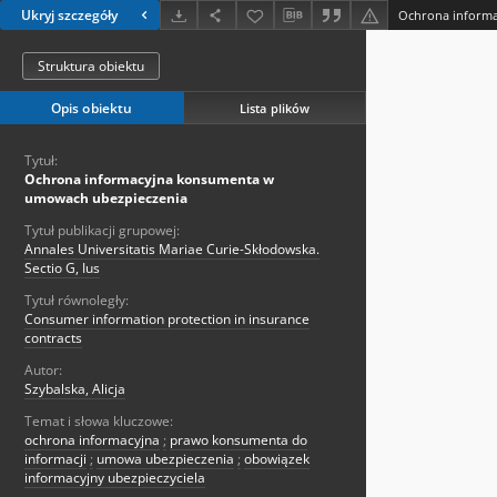
Ukryj szczegóły
Struktura obiektu
Opis obiektu
Lista plików
Tytuł:
Ochrona informacyjna konsumenta w
umowach ubezpieczenia
Tytuł publikacji grupowej:
Annales Universitatis Mariae Curie-Skłodowska.
Sectio G, Ius
Tytuł równoległy:
Consumer information protection in insurance
contracts
Autor:
Szybalska, Alicja
Temat i słowa kluczowe:
ochrona informacyjna
;
prawo konsumenta do
informacji
;
umowa ubezpieczenia
;
obowiązek
informacyjny ubezpieczyciela