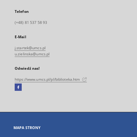
Telefon
(+48) 81 537 58 93
E-Mail
j.startek@umcs.pl
u.zielinska@umcs.pl
Odwiedź nas!
https://www.umcs.pl/pl/biblioteka.htm
Facebook
Link
zewnętrzny,
otworzy
się
w
nowej
MAPA STRONY
karcie