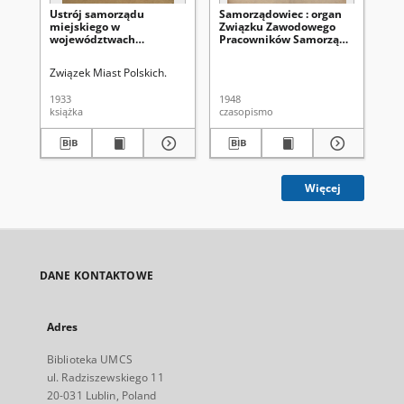
Ustrój samorządu
Samorządowiec : organ
Sa
miejskiego w
Związku Zawodowego
Zw
województwach
Pracowników Samorządu
Pr
centralnych
Terytorialnego i
Ter
Instytucji Użyteczności
Ins
Związek Miast Polskich.
Publicznej R. P. R. 3
Pub
(1948), nr 6
(19
1933
1948
194
książka
czasopismo
cza
Więcej
DANE KONTAKTOWE
Adres
Biblioteka UMCS
ul. Radziszewskiego 11
20-031 Lublin, Poland