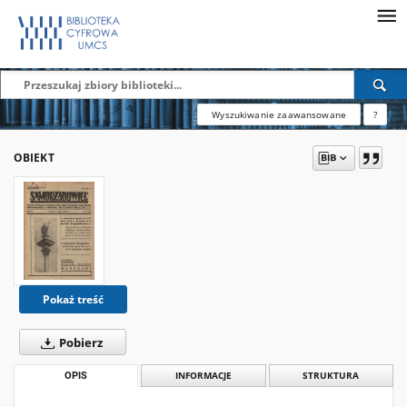
Wyszukiwanie zaawansowane
?
OBIEKT
Pokaż treść
Pobierz
OPIS
INFORMACJE
STRUKTURA