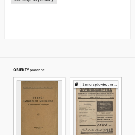
OBIEKTY
podobne
Samorządowiec : organ Związku Zawodowego Pracowników Samorządu Terytorialnego i Użyteczności Publicznej w Polsce