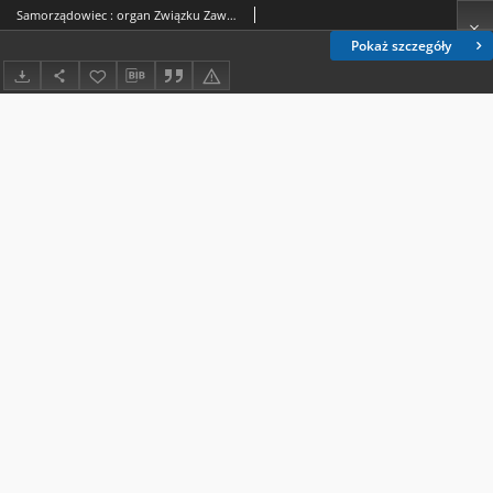
Samorządowiec : organ Związku Zawodowego Pracowników Samorządu Terytorialnego i Instytucji Użyteczności Publicznej R. P. R. 3 (1948), nr 4
Pokaż szczegóły