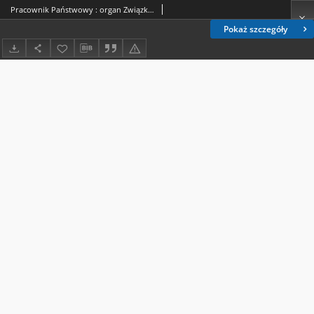
Pracownik Państwowy : organ Związku Zawodowego Pracowników Państwowych R. P. R. 2, nr 10/11 [12/13] (listopad 1947)
Pokaż szczegóły