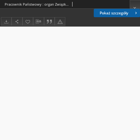
Pracownik Państwowy : organ Związku Zawodowego Pracowników Państwowych R. P. - R. 2, nr 1 [4] (styczeń 1947)
Pokaż szczegóły