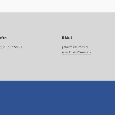
efon
E-Mail
8) 81 537 58 93
j.startek@umcs.pl
u.zielinska@umcs.pl