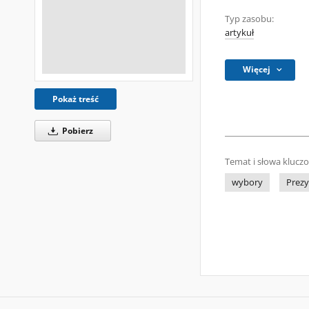
Typ zasobu:
artykuł
Więcej
Pokaż treść
Pobierz
Temat i słowa klucz
wybory
Prez