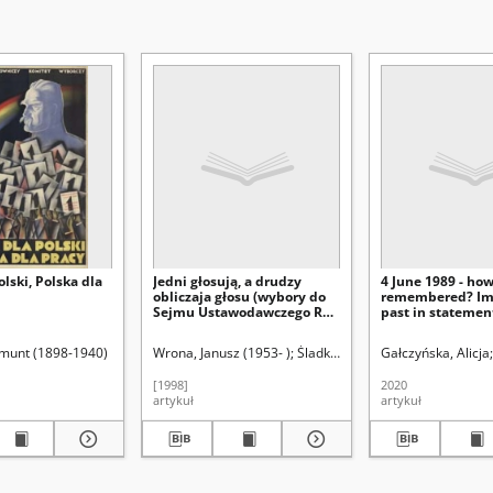
olski, Polska dla
Jedni głosują, a drudzy
4 June 1989 - how 
obliczaja głosu (wybory do
remembered? Ima
Sejmu Ustawodawczego RP
past in statemen
w 1947 r.)
on the Internet
skiej (Lublin)
ygmunt (1898-1940)
Wrona, Janusz (1953- )
Śladkowski, Wiesław (1935-). Re
Gałczyńska, Alicja
[1998]
2020
artykuł
artykuł