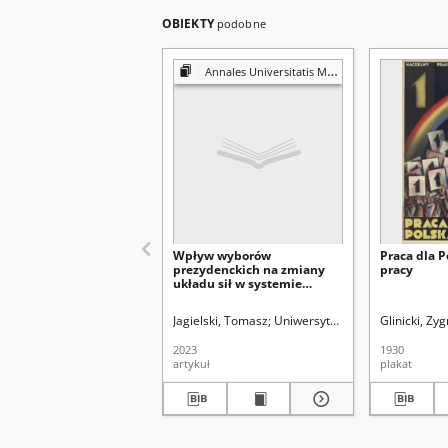
OBIEKTY
podobne
Annales Universitatis Mariae Curie-Skłodowska. Sectio K, Politologia
Wpływ wyborów
Praca dla P
prezydenckich na zmiany
pracy
układu sił w systemie
partyjnym w Polsce
Jagielski, Tomasz
Uniwersytet Marii Curie-Skłodow
Glinicki, Z
2023
1930
artykuł
plakat