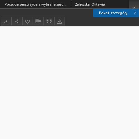
Poczucie sensu życia a wybrane zasoby osobiste wychowanków pieczy zastępczej stojących u progu usamodzielnienia
Zalewska, Oktawia
Pokaż szczegóły