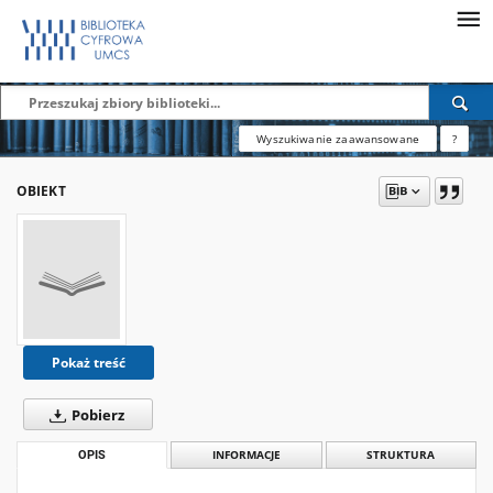
Wyszukiwanie zaawansowane
?
OBIEKT
Pokaż treść
Pobierz
OPIS
INFORMACJE
STRUKTURA