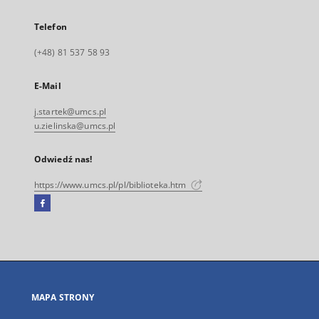
Telefon
(+48) 81 537 58 93
E-Mail
j.startek@umcs.pl
u.zielinska@umcs.pl
Odwiedź nas!
https://www.umcs.pl/pl/biblioteka.htm
Facebook
Link
zewnętrzny,
otworzy
się
w
nowej
MAPA STRONY
karcie