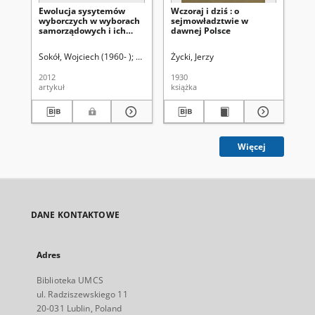
Ewolucja sysytemów
Wczoraj i dziś : o
Ko
wyborczych w wyborach
sejmowładztwie w
kon
samorządowych i ich
dawnej Polsce
dz
konsekwencje polityczne
pa
ro
Sokół, Wojciech (1960- )
Mieczkowska, Katarzyna (1980- ). Red.
Życki, Jerzy
Radzik
Kor
wi
2012
1930
200
artykuł
książka
ksi
Więcej
DANE KONTAKTOWE
Adres
Biblioteka UMCS
ul. Radziszewskiego 11
20-031 Lublin, Poland