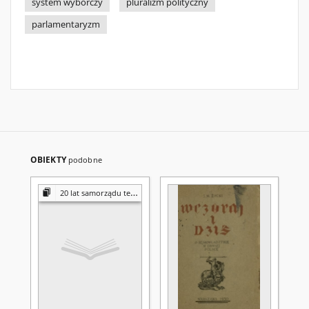
system wyborczy
pluralizm polityczny
parlamentaryzm
OBIEKTY
podobne
20 lat samorządu terytorialnego w Polsce : sukcesy, porażki, perspektywy