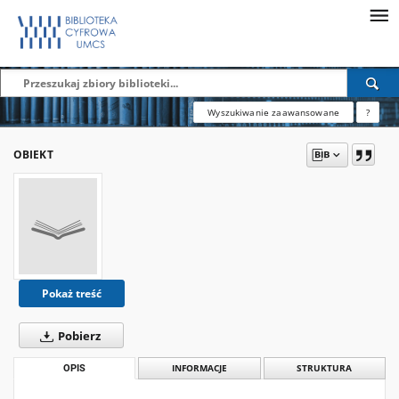
Wyszukiwanie zaawansowane
?
OBIEKT
Pokaż treść
Pobierz
OPIS
INFORMACJE
STRUKTURA