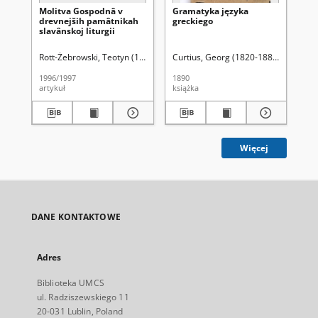
Molitva Gospodnâ v
Gramatyka języka
St
drevnejših pamâtnikah
greckiego
sł
slavânskoj liturgii
Rott-Żebrowski, Teotyn (1919-2004).
Curtius, Georg (1820-1885)
Aleksandrowicz-Ulrich, Alina (193
Hartel, 
Łes
1996/1997
1890
199
artykuł
książka
ksi
Więcej
DANE KONTAKTOWE
Adres
Biblioteka UMCS
ul. Radziszewskiego 11
20-031 Lublin, Poland