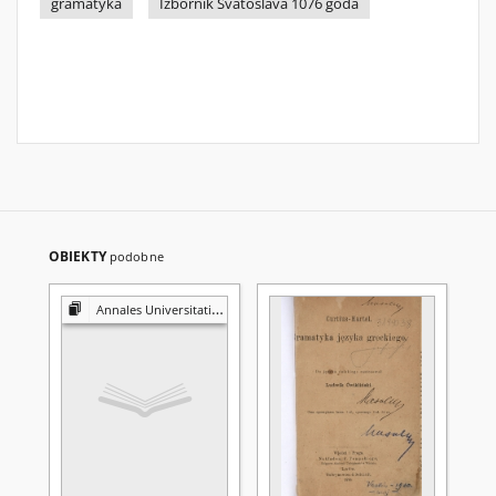
gramatyka
Izbornik Svâtoslava 1076 goda
OBIEKTY
podobne
Annales Universitatis Mariae Curie-Skłodowska. Sectio FF, Philologiae