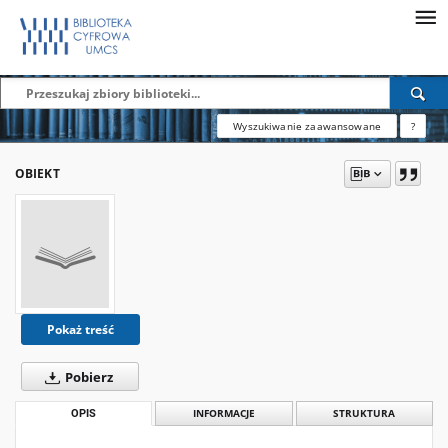
Wyszukiwanie zaawansowane
?
OBIEKT
Pokaż treść
Pobierz
OPIS
INFORMACJE
STRUKTURA