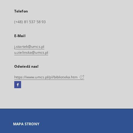
Telefon
(+48) 81 537 58 93
E-Mail
j.startek@umcs.pl
u.zielinska@umcs.pl
Odwiedź nas!
https://www.umcs.pl/pl/biblioteka.htm
Facebook
Link
zewnętrzny,
otworzy
się
w
nowej
MAPA STRONY
karcie