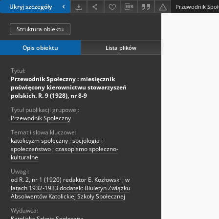
Ukryj szczegóły
Struktura obiektu
Opis obiektu
Lista plików
Tytuł:
Przewodnik Społeczny : miesięcznik
poświęcony kierownictwu stowarzyszeń
polskich. R. 9 (1928), nr 8-9
Tytuł publikacji grupowej:
Przewodnik Społeczny
Temat i słowa kluczowe:
katolicyzm społeczny
;
socjologia i
społeczeństwo
;
czasopismo społeczno-
kulturalne
Uwagi:
od R. 2, nr 1 (1920) redaktor E. Kozłowski
;
w
latach 1932-1933 dodatek: Biuletyn Związku
Absolwentów Katolickiej Szkoły Społecznej
Wydawca:
Katolicka Szkoła Społeczna