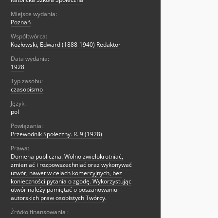
Miejsce wydania:
Poznań
Współtwórca:
Kozłowski, Edward (1888-1940) Redaktor
Data wydania:
1928
Typ zasobu:
czasopismo
Język:
pol
Powiązania:
Przewodnik Społeczny. R. 9 (1928)
Prawa:
Domena publiczna. Wolno zwielokrotniać,
zmieniać i rozpowszechniać oraz wykonywać
utwór, nawet w celach komercyjnych, bez
konieczności pytania o zgodę. Wykorzystując
utwór należy pamiętać o poszanowaniu
autorskich praw osobistych Twórcy.
Źródło finansowania :