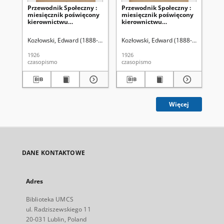
Przewodnik Społeczny :
Przewodnik Społeczny :
Pr
miesięcznik poświęcony
miesięcznik poświęcony
mi
kierownictwu
kierownictwu
ki
stowarzyszeń polskich. R.
stowarzyszeń polskich. R.
sto
7 (1926), nr 10
7 (1926), nr 11
7 (
Kozłowski, Edward (1888-1940). Redaktor
Kozłowski, Edward (1888-1940). Red
Koz
1926
1926
192
czasopismo
czasopismo
cza
Więcej
DANE KONTAKTOWE
Adres
Biblioteka UMCS
ul. Radziszewskiego 11
20-031 Lublin, Poland