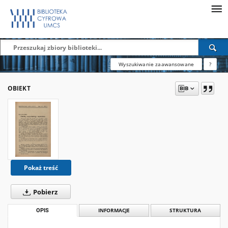
Wyszukiwanie zaawansowane
?
OBIEKT
Pokaż treść
Pobierz
OPIS
INFORMACJE
STRUKTURA