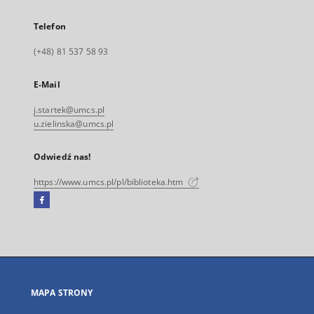
Telefon
(+48) 81 537 58 93
E-Mail
j.startek@umcs.pl
u.zielinska@umcs.pl
Odwiedź nas!
https://www.umcs.pl/pl/biblioteka.htm
Facebook
Link
zewnętrzny,
otworzy
się
w
nowej
MAPA STRONY
karcie