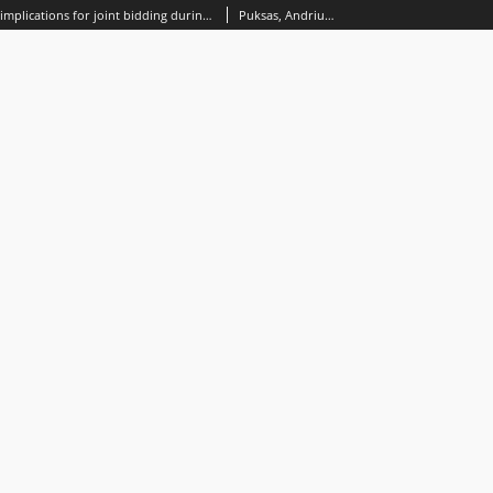
Competition law implications for joint bidding during public procurement
Puksas, Andrius; Moisejevas, Raimundas; Petkuvienė, Rūta