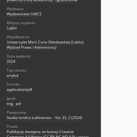
Wydawca:
Wydawnictwo UMCS
Miejsce wydania:
Lublin
Współtwórca:
Uniwersytet Marii Curie-Skłodowskiej (Lublin).
Wydział Prawa i Administracji
Data wydania:
2024
Typ zasobu:
artykuł
Format:
application/pdf
Język:
eng
;
pol
Powiązania:
Studia Iuridica Lublinensia. - Vol. 33, 2 (2024)
Prawa:
Publikacja dostępna na licencji Creative
Commons 4.0 Polska (CC BY-NC-ND 4.0) ; więcej