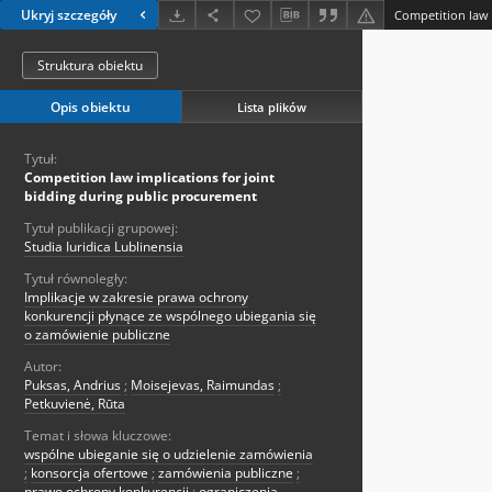
Ukryj szczegóły
Struktura obiektu
Opis obiektu
Lista plików
Tytuł:
Competition law implications for joint
bidding during public procurement
Tytuł publikacji grupowej:
Studia Iuridica Lublinensia
Tytuł równoległy:
Implikacje w zakresie prawa ochrony
konkurencji płynące ze wspólnego ubiegania się
o zamówienie publiczne
Autor:
Puksas, Andrius
;
Moisejevas, Raimundas
;
Petkuvienė, Rūta
Temat i słowa kluczowe:
wspólne ubieganie się o udzielenie zamówienia
;
konsorcja ofertowe
;
zamówienia publiczne
;
prawo ochrony konkurencji
;
ograniczenia