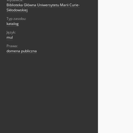
Biblioteka Główna Uniwersytetu Marii Curie-
Skłodowskiej
Typ zasobu:
katalog
Język:
mul
Prawa:
domena publiczna