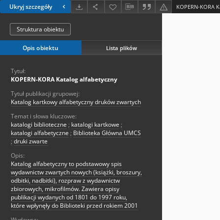
Ukryj szczegóły
KOPERN-KORA Kat
Struktura obiektu
Opis obiektu
Lista plików
Tytuł:
KOPERN-KORA Katalog alfabetyczny
Tytuł publikacji grupowej:
Katalog kartkowy alfabetyczny druków zwartych
Temat i słowa kluczowe:
katalogi biblioteczne
;
katalogi kartkowe
;
katalogi alfabetyczne
;
Biblioteka Główna UMCS
;
druki zwarte
Opis:
Katalog alfabetyczny to podstawowy spis
wydawnictw zwartych nowych (książki, broszury,
odbitki, nadbitki), rozpraw z wydawnictw
zbiorowych, mikrofilmów. Zawiera opisy
publikacji wydanych od 1801 do 1997 roku,
które wpłynęły do Biblioteki przed rokiem 2001
Wydawca: